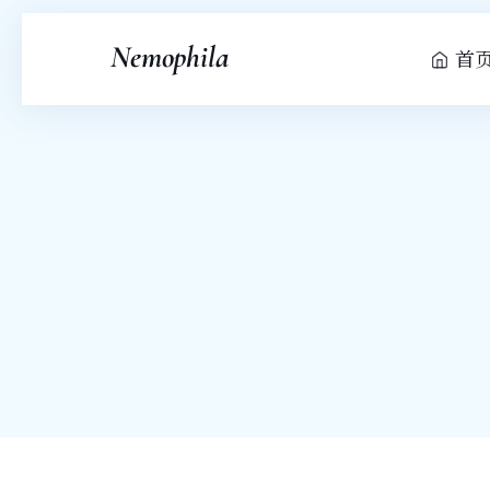
Nemophila
首