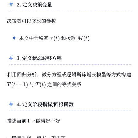
2. 定义决策变量
决策者可以修改的参数
\tau(t)
M(t)
本文中为税率
和拨款
(
)
(
)
τ
t
M
t
3. 定义状态转移方程
利用回归分析、微分方程或逻辑斯谛增长模型等方式构建
T(t+1)
T(t)
与
之间的等式关系
(
+
1
)
(
)
T
t
T
t
4. 定义阶段指标/回报函数
描述当前 t 下做得好不好
一般是利润、成本、效用等