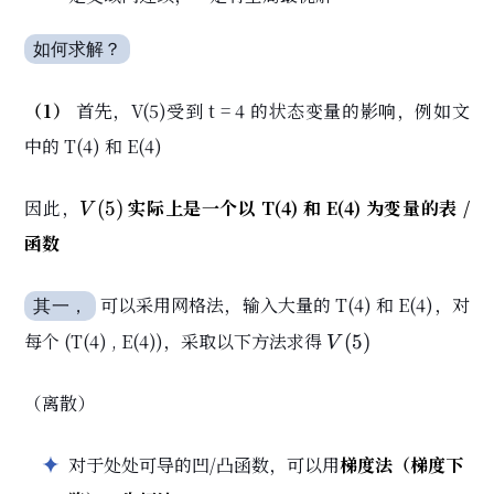
\omega_5
Q(t)\}
如何求解？
（1）
首先，V(5)受到 t = 4 的状态变量的影响，例如文
中的 T(4) 和 E(4)
V(5)
因此，
实际上是一个以 T(4) 和 E(4) 为变量的表 /
(
5
)
V
函数
可以采用网格法，输入大量的 T(4) 和 E(4)，对
其一，
V(5)
每个 (T(4) , E(4))，采取以下方法求得
(
5
)
V
（离散）
对于处处可导的凹/凸函数，可以用
梯度法（梯度下