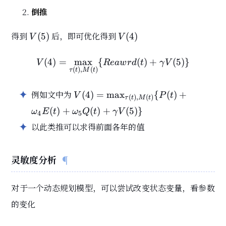
倒推
V(5)
V(4)
得到
后，即可优化得到
(
5
)
(
4
)
V
V
(
4
)
=
max
{
V(4) = \max_{\tau(t), M(
(
)
+
(
5
)
}
V
R
e
a
w
r
d
t
γ
V
(
)
,
(
)
τ
t
M
t
V(4) =
例如文中为
(
4
)
=
max
{
(
)
+
V
P
t
(
)
,
(
)
τ
t
M
t
\max_{\tau(t),
(
)
+
(
)
+
(
5
)
}
ω
E
t
ω
Q
t
γ
V
4
5
M(t)} \{ P(t)
以此类推可以求得前面各年的值
+ \omega_4
E(t) +
\omega_5 Q(t)
灵敏度分析
+ \gamma
V(5)\}
对于一个动态规划模型，可以尝试改变状态变量，看参数
的变化