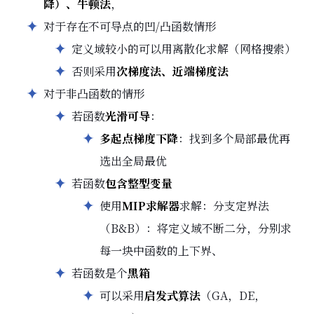
降）、牛顿法
，
对于存在不可导点的凹/凸函数情形
定义域较小的可以用离散化求解（网格搜索）
否则采用
次梯度法、近端梯度法
对于非凸函数的情形
若函数
光滑可导
：
多起点梯度下降
：找到多个局部最优再
选出全局最优
若函数
包含整型变量
使用
MIP求解器
求解：分支定界法
（B&B）：将定义域不断二分，分别求
每一块中函数的上下界、
若函数是个
黑箱
可以采用
启发式算法
（GA，DE，