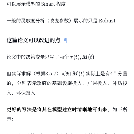
可以展示模型的 Smart 程度
一般的灵敏度分析（改变参数）展示的只是 Robust
这篇论文可以改进的点
\tau(t),
论文中的决策变量只写了两个
(
)
,
(
)
τ
t
M
t
M(t)
M(t)
但实际求解（根据3.5.7）可知
实际上是有4个分量
(
)
M
t
的，分别表示政府的基础设施投入、广告投入、补贴投
入、环保投入
更好的写法是将其在模型建立时清晰地写出来
，如下所
示：