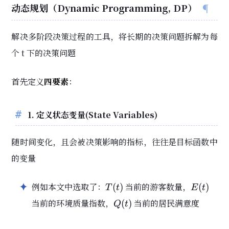
动态规划（Dynamic Programming, DP）
解决多阶段决策过程的工具，将长期的决策问题拆解为每
个 t 下的决策问题
首先定义
四要素
：
1. 定义状态变量(State Variables)
随时间变化，且会被决策影响的指标，往往是目标函数中
的变量
T(t)
E(t)
例如本文中选取了：
当前的游客数量，
(
)
(
)
T
t
E
t
Q(t)
当前的环境质量指数，
当前的居民满意度
(
)
Q
t