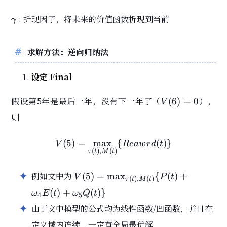
\gamma
: 折现因子，将未来的价值函数折现到当前
γ
求解方法：逆向归纳法
设定 Final
V(6)=0
假设第5年是最后一年，没有下一年了（
），
(
6
)
=
0
V
则
(
5
)
=
max
V(5) = \max_{\tau(t), M(
{
(
)
}
V
R
e
a
w
r
d
t
(
)
,
(
)
τ
t
M
t
V(5) =
例如文中为
(
5
)
=
max
{
(
)
+
V
P
t
(
)
,
(
)
τ
t
M
t
\max_{\tau(t),
(
)
+
(
)
}
ω
E
t
ω
Q
t
4
5
M(t)} \{ P(t)
由于文中模型的公式均为线性函数/凹函数，并且在
+ \omega_4
E(t) +
定义域内连续，一定有全局最优解