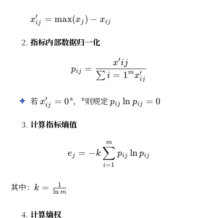
x'_{ij} =
′
=
max
(
)
−
x
x
x
j
i
j
i
j
\max(x_j)
- x_{ij}
指标内部数据归一化
′
p_{ij} = \frac{x'{ij}}{\
x
i
j
=
p
i
j
′
m
=
1
∑
i
x
i
j
x'_{ij}
p_{ij}\ln
′
若
*，*则规定
=
0
ln
=
0
x
p
p
i
j
i
j
i
j
= 0
p_{ij} =
0
计算指标熵值
m
e_j = -k \sum_{i=1}^{m} p
∑
=
−
ln
e
k
p
p
j
i
j
i
j
=
1
i
k =
1
其中：
=
k
l
n
m
\frac{1}
{\ln m}
计算熵权