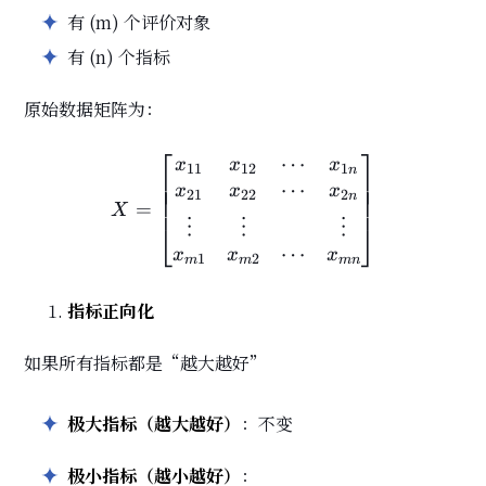
有 (m) 个评价对象
有 (n) 个指标
原始数据矩阵为：
⎡
⎤
⋯
X = \begin{bmatrix} x_{1
x
x
x
1
1
1
2
1
n
⎢
⎥
⎢
⎥
⋯
⎢
⎥
x
x
x
2
1
2
2
2
n
⎢
⎥
=
X
⋮
⋮
⋮
⎣
⎦
⋯
x
x
x
1
2
m
m
m
n
指标正向化
如果所有指标都是“越大越好”
极大指标（越大越好）
：不变
极小指标（越小越好）
：