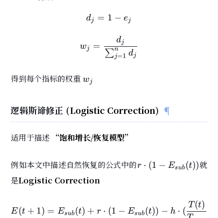
=
1
d_j = 1 - e_j
−
d
e
j
j
d
w_j = \frac{d_j}{\sum_{
j
=
w
j
n
∑
d
j
=
1
j
w_j
得到每个指标的权重
w
j
逻辑斯谛修正
(Logistic Correction)
适用于描述
“饱和增长/恢复模型”
r\cdot(1-
例如本文中描述自然恢复的公式中的
就
⋅
(
1
−
(
)
)
r
E
t
s
u
b
E_{sub}
是
Logistic Correction
(t))
(
)
E(t+1)=E_{sub}(t)+r\cdo
T
t
(
+
1
)
=
(
)
+
⋅
(
1
−
(
)
)
−
⋅
(
)
E
t
E
t
r
E
t
h
s
u
b
s
u
b
T