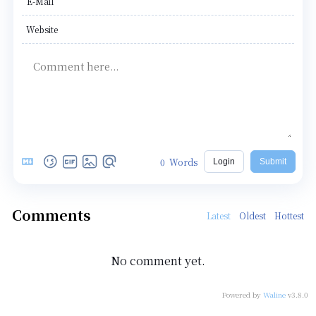
E-Mail
Website
0
Words
Login
Submit
Comments
Latest
Oldest
Hottest
No comment yet.
Powered by
Waline
v3.8.0