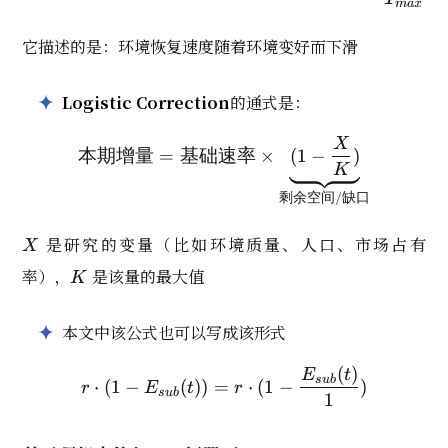
m
a
x
它描述的是：环境恢复速度随着环境变好而下滑
Logistic Correction
的通式是：
X
\text{本期增量} = \text{基
本期增量
=
基础速率
×
(
1
−
)
K
剩余空间
/
缺口
X
是研究的变量（比如环境质量、人口、市场占有
X
K
率），
是该量的最大值
K
本文中该公式也可以写成该形式
(
)
r\cdot(1-E_{sub}(t)) = r\
E
t
s
u
b
⋅
(
1
−
(
)
)
=
⋅
(
1
−
)
r
E
t
r
s
u
b
1