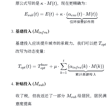
\kappa
原公式写的是
，现在更精确为：
⋅
(
)
κ
M
t
\cdot
M(t)
(
)
=
(
)
+
E_{sub}(t) = E(t) + 
⋅
(
(
)
⋅
(
)
)
E
t
E
t
κ
α
t
M
t
s
u
b
e
n
v
仅环保费起作用
M_{infra}
基建投入 (
)
M
i
n
f
r
a
T_{op
基建投入应该提升城市的承载力。我们可以把
T
o
p
t
改写为动态变量：
T_{opt}(t) = T_{opt}
t
∑
b
a
s
e
(
)
=
+
⋅
(
(
)
⋅
(
)
)
T
t
T
μ
α
k
M
k
o
p
t
i
n
f
r
a
o
p
t
=
1
k
累计基建投入
M_{sub}
补贴投入 (
)
M
s
u
b
M_{sub}
收了税，但我返还了一部分
给居民，居民满
M
s
u
b
意度提高