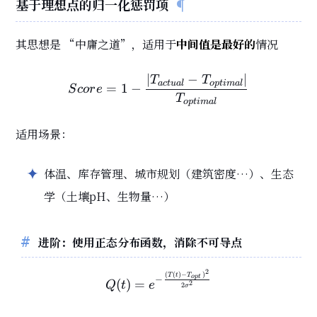
基于理想点的归一化惩罚项
其思想是 “中庸之道”，适用于
中间值是最好的
情况
∣
−
∣
Score = 1 - \frac{|T_{act
T
T
a
c
t
u
a
l
o
p
t
i
m
a
l
=
1
−
S
c
o
r
e
T
o
p
t
i
m
a
l
适用场景：
体温、库存管理、城市规划（建筑密度…）、生态
学（土壤pH、生物量…）
进阶：使用正态分布函数，消除不可导点
2
Q(t) = e^{-\frac{(T(t) -
(
(
)
−
)
T
t
T
o
p
t
−
(
)
=
Q
t
e
2
2
σ