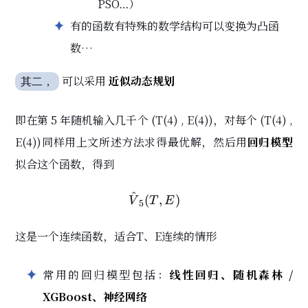
PSO…）
有的函数有特殊的数学结构可以变换为凸函
数…
可以采用
近似动态规划
其二，
即在第 5 年随机输入几千个 (T(4) , E(4))，对每个 (T(4) ,
E(4))同样用上文所述方法求得最优解，然后用
回归模型
拟合这个函数，得到
^
\hat{V}_5(T, E)
(
,
)
V
T
E
5
这是一个连续函数，适合T、E连续的情形
常用的回归模型包括：
线性回归、随机森林 /
XGBoost、神经网络