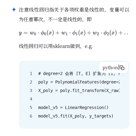
注意线性回归指关于各项权重是线性的，变量可以
为任意幂次，不一定是线性的，即
=
⋅
(
)
+
⋅
y = w_0 \cdot \phi_0(x
(
)
+
⋅
(
)
+
…
y
w
ϕ
x
w
ϕ
x
w
ϕ
x
0
0
1
1
2
2
线性回归可以用sklearn做到，e.g.
|
python
1
# degree=2 会将 [T, E] 扩展为 [1, T, E, T^
2
poly = PolynomialFeatures(degree=
2
, incl
3
X_poly = poly.fit_transform(X_raw)
4
5
model_v5 = LinearRegression()
6
model_v5.fit(X_poly, y_targets)