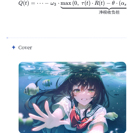
(
)
=
⋯
−
⋅
max
(
Q(t) = \dots - \omega_
0
,
(
)
⋅
(
)
−
⋅
(
Q
t
ω
τ
t
R
t
θ
α
3
s
u
b
净税收负担
Cover