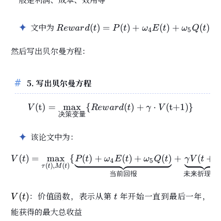
Reward(t)
文中为
(
)
=
(
)
+
(
)
+
(
)
R
e
w
a
r
d
t
P
t
ω
E
t
ω
Q
t
4
5
= P(t) +
\omega_4
然后写出贝尔曼方程：
E(t) +
\omega_5
Q(t)
5. 写出贝尔曼方程
(
t
)
=
max
{
V(\text{t}) = \max_{\t
(
)
+
⋅
(
t+1
)
}
V
R
e
w
a
r
d
t
γ
V
决策变量
该论文中为：
(
)
=
max
{
(
)
+
V(t) = \max_{\tau(t), 
(
)
+
(
)
+
(
+
1
V
t
P
t
ω
E
t
ω
Q
t
γ
V
t
4
5
(
)
,
(
)
τ
t
M
t
当前回报
未来折现价
V(t)
t
：价值函数，表示从第
年开始一直到最后一年，
(
)
V
t
t
能获得的最大总收益