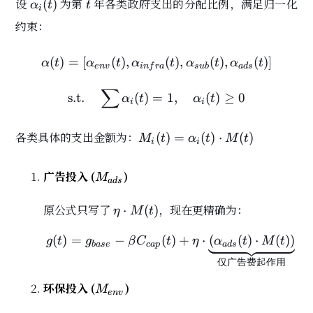
\alpha_i(t)
t
设
为第
年各类政府支出的分配比例，满足归一化
(
)
α
t
t
i
约束：
(
)
=
[
(
)
,
\mathbf{\alpha}(t) = [\al
(
)
,
(
)
,
(
)
]
α
t
α
t
α
t
α
t
α
t
e
n
v
i
n
f
r
a
s
u
b
a
d
s
∑
\text{s.t.} \quad \sum \al
s.t.
(
)
=
1
,
(
)
≥
0
α
t
α
t
i
i
M_i(t) =
各类具体的支出金额为：
(
)
=
(
)
⋅
(
)
M
t
α
t
M
t
i
i
\alpha_i(t)
\cdot M(t)
M_{ads}
广告投入 (
)
M
a
d
s
\eta
原公式只写了
，现在更精确为：
⋅
(
)
η
M
t
\cdot
M(t)
(
)
=
−
(
g(t) = g_{base} - \be
)
+
⋅
(
(
)
⋅
(
)
)
g
t
g
β
C
t
η
α
t
M
t
b
a
s
e
c
a
p
a
d
s
仅广告费起作用
M_{env}
环保投入 (
)
M
e
n
v